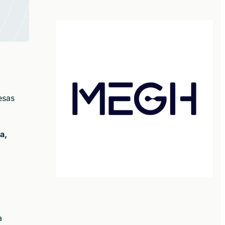
esas
a,
a