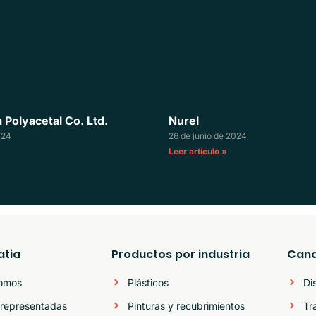
Polyacetal Co. Ltd.
Nurel
024
26 de junio de 2024
Leer artículo »
atia
Productos por industria
Cana
somos
Plásticos
Di
representadas
Pinturas y recubrimientos
Tr