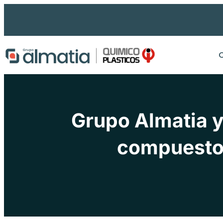
Ir
al
contenido
Grupo Almatia y
compuestos