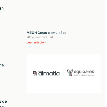
en
s
MEGH Ceras e emulsões
28 de junio de 2024
Leer artículo »
,
ia.
s de