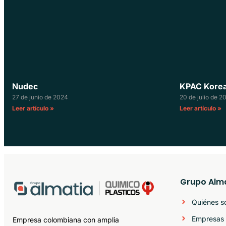
Nudec
KPAC Korea 
27 de junio de 2024
20 de julio de 2
Leer artículo »
Leer artículo »
Grupo Alm
Quiénes 
Empresas 
Empresa colombiana con amplia