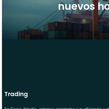
nuevos ho
Trading
En Grupo Almatia, estamos orientados a la eficiencia y el