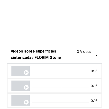
Videos sobre superficies
3 Videos
sinterizadas FLORIM Stone
FLORIM stone | La naturaleza encuentra la i
0:16
Florim 4.0 Factory – Fiorano Modenese
0:16
Florim - Ser sostenible es una elección cotid
0:16