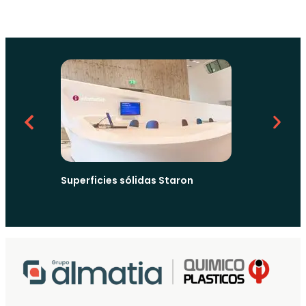
Superfic
Superficies sólidas Staron