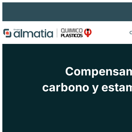
Ir
al
contenido
Compensamos
carbono y esta