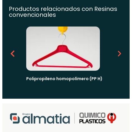
Productos relacionados con
Resinas
convencionales
Poliprop
impacto 
Polipropileno homopolímero (PP H)