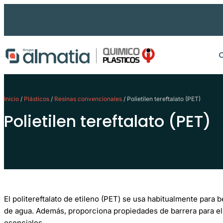
Ir
al
contenido
Inicio
/
Plásticos
/
Resinas convencionales
/ Polietilen tereftalato (PET)
Polietilen tereftalato (PET)
El politereftalato de etileno (PET) se usa habitualmente para 
de agua. Además, proporciona propiedades de barrera para el 
esenciales.