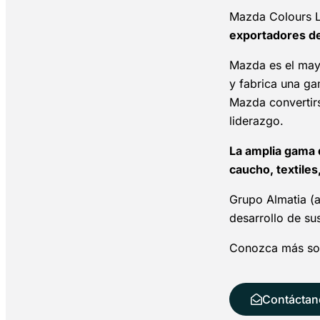
Mazda Colours L
exportadores de 
Mazda es el mayo
y fabrica una ga
Mazda convertirs
liderazgo.
La amplia gama d
caucho, textiles
Grupo Almatia (a
desarrollo de su
Conozca más sob
Contáctan