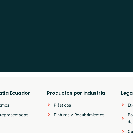
atia Ecuador
Productos por industria
Lega
somos
Plásticos
Ét
representadas
Pinturas y Recubrimientos
Po
da
Co