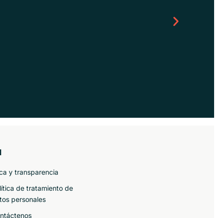
Pigmentos fosforesc
l
ica y transparencia
lítica de tratamiento de
tos personales
ntáctenos