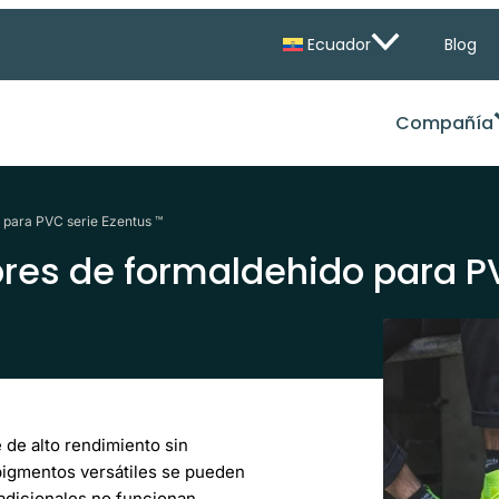
Ecuador
Blog
Compañía
o para PVC serie Ezentus ™
bres de formaldehido para P
de alto rendimiento sin
pigmentos versátiles se pueden
radicionales no funcionan,