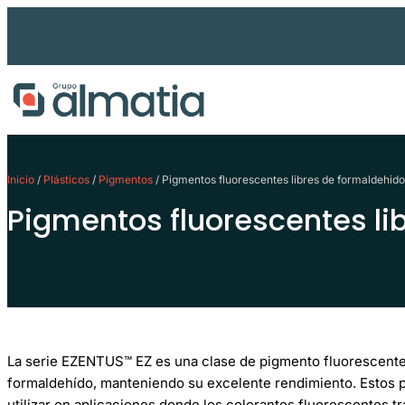
Ir
al
contenido
Inicio
/
Plásticos
/
Pigmentos
/ Pigmentos fluorescentes libres de formaldehid
Pigmentos fluorescentes li
La serie EZENTUS™ EZ es una clase de pigmento fluorescente 
formaldehído, manteniendo su excelente rendimiento. Estos 
utilizar en aplicaciones donde los colorantes fluorescentes t