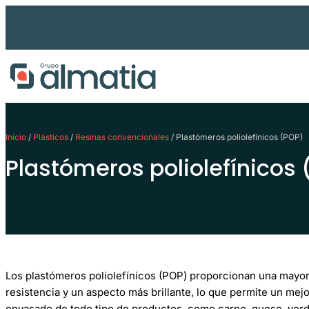
Ir
al
contenido
Inicio
/
Plásticos
/
Resinas convencionales
/ Plastómeros poliolefínicos (POP)
Plastómeros poliolefínicos
Los plastómeros poliolefínicos (POP) proporcionan una mayor
resistencia y un aspecto más brillante, lo que permite un me
envasado de todo tipo de productos, como carne, queso, verd