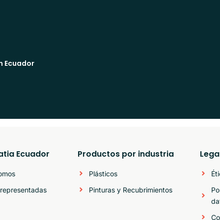
n Ecuador
atia Ecuador
Productos por industria
Lega
somos
Plásticos
Ét
representadas
Pinturas y Recubrimientos
Po
da
Co