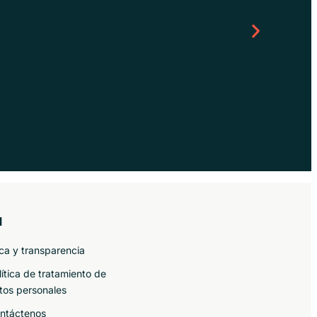
Polipropileno en Ecu
l
ica y transparencia
lítica de tratamiento de
tos personales
ntáctenos