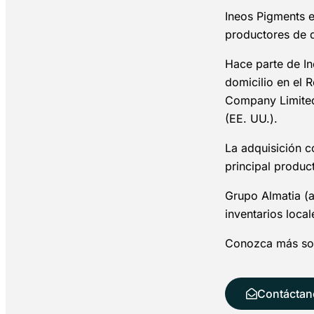
Ineos Pigments e
productores de d
Hace parte de I
domicilio en el 
Company Limited 
(EE. UU.).
La adquisición c
principal produ
Grupo Almatia (a
inventarios loca
Conozca más sob
Contáctan