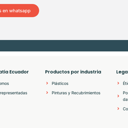
s en whatsapp
atia Ecuador
Productos por industria
Lega
somos
Plásticos
Ét
representadas
Pinturas y Recubrimientos
Po
da
Co